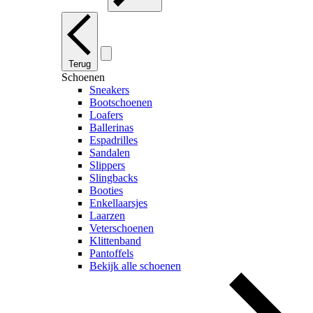
Terug
Schoenen
Sneakers
Bootschoenen
Loafers
Ballerinas
Espadrilles
Sandalen
Slippers
Slingbacks
Booties
Enkellaarsjes
Laarzen
Veterschoenen
Klittenband
Pantoffels
Bekijk alle schoenen