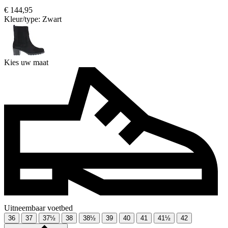
€ 144,95
Kleur/type:
Zwart
Kies uw maat
Uitneembaar voetbed
36
37
37½
38
38½
39
40
41
41½
42