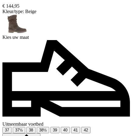
€ 144,95
Kleur/type:
Beige
Kies uw maat
Uitneembaar voetbed
37
37½
38
38½
39
40
41
42