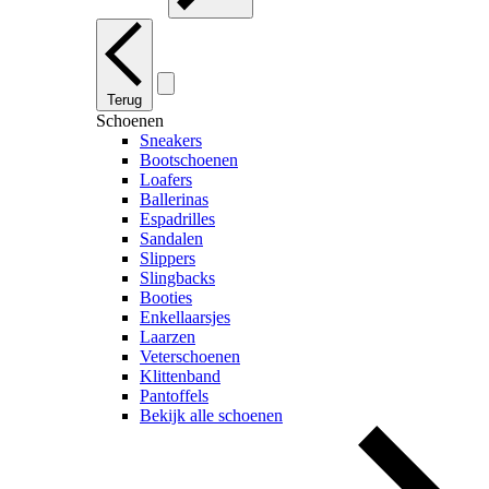
Terug
Schoenen
Sneakers
Bootschoenen
Loafers
Ballerinas
Espadrilles
Sandalen
Slippers
Slingbacks
Booties
Enkellaarsjes
Laarzen
Veterschoenen
Klittenband
Pantoffels
Bekijk alle schoenen