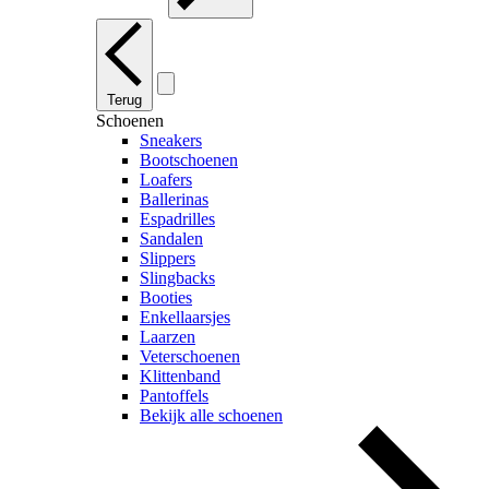
Terug
Schoenen
Sneakers
Bootschoenen
Loafers
Ballerinas
Espadrilles
Sandalen
Slippers
Slingbacks
Booties
Enkellaarsjes
Laarzen
Veterschoenen
Klittenband
Pantoffels
Bekijk alle schoenen