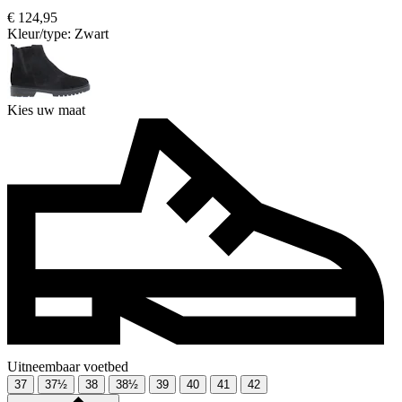
€ 124,95
Kleur/type:
Zwart
Kies uw maat
Uitneembaar voetbed
37
37½
38
38½
39
40
41
42