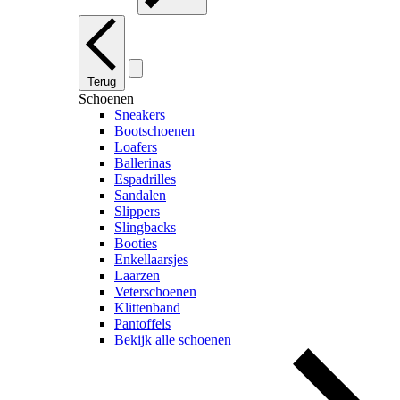
Terug
Schoenen
Sneakers
Bootschoenen
Loafers
Ballerinas
Espadrilles
Sandalen
Slippers
Slingbacks
Booties
Enkellaarsjes
Laarzen
Veterschoenen
Klittenband
Pantoffels
Bekijk alle schoenen