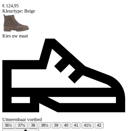
€ 124,95
Kleur/type:
Beige
Kies uw maat
Uitneembaar voetbed
36½
37½
38
38½
39
40
41
41½
42