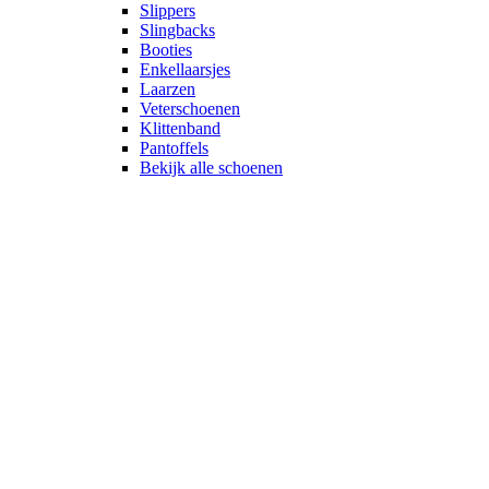
Slippers
Slingbacks
Booties
Enkellaarsjes
Laarzen
Veterschoenen
Klittenband
Pantoffels
Bekijk alle schoenen