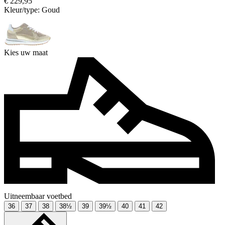
€ 229,95
Kleur/type:
Goud
Kies uw maat
Uitneembaar voetbed
36
37
38
38½
39
39½
40
41
42