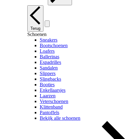
Terug
Schoenen
Sneakers
Bootschoenen
Loafers
Ballerinas
Espadrilles
Sandalen
Slippers
Slingbacks
Booties
Enkellaarsjes
Laarzen
Veterschoenen
Klittenband
Pantoffels
Bekijk alle schoenen