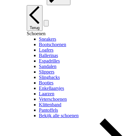
Terug
Schoenen
Sneakers
Bootschoenen
Loafers
Ballerinas
Espadrilles
Sandalen
Slippers
Slingbacks
Booties
Enkellaarsjes
Laarzen
Veterschoenen
Klittenband
Pantoffels
Bekijk alle schoenen