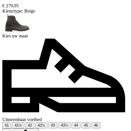
€ 279,95
Kleur/type:
Beige
Kies uw maat
Uitneembaar voetbed
41
41½
42
42½
43
43½
44
45
46