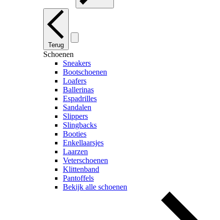
Terug
Schoenen
Sneakers
Bootschoenen
Loafers
Ballerinas
Espadrilles
Sandalen
Slippers
Slingbacks
Booties
Enkellaarsjes
Laarzen
Veterschoenen
Klittenband
Pantoffels
Bekijk alle schoenen