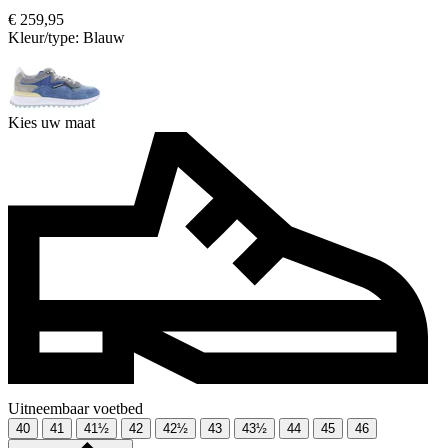
€ 259,95
Kleur/type:
Blauw
Kies uw maat
Uitneembaar voetbed
40
41
41½
42
42½
43
43½
44
45
46