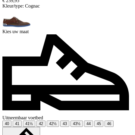
€ 239,95
Kleur/type:
Cognac
Kies uw maat
Uitneembaar voetbed
40
41
41½
42
42½
43
43½
44
45
46