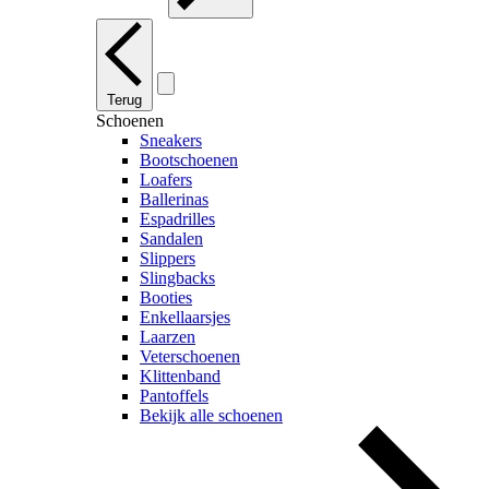
Terug
Schoenen
Sneakers
Bootschoenen
Loafers
Ballerinas
Espadrilles
Sandalen
Slippers
Slingbacks
Booties
Enkellaarsjes
Laarzen
Veterschoenen
Klittenband
Pantoffels
Bekijk alle schoenen