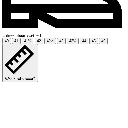
Uitneembaar voetbed
40
41
41½
42
42½
43
43½
44
45
46
Wat is mijn maat?