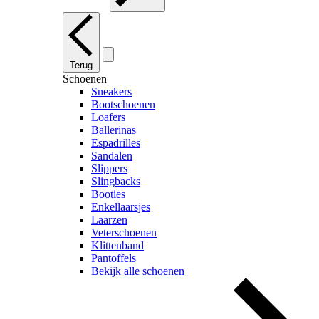
Terug
Schoenen
Sneakers
Bootschoenen
Loafers
Ballerinas
Espadrilles
Sandalen
Slippers
Slingbacks
Booties
Enkellaarsjes
Laarzen
Veterschoenen
Klittenband
Pantoffels
Bekijk alle schoenen