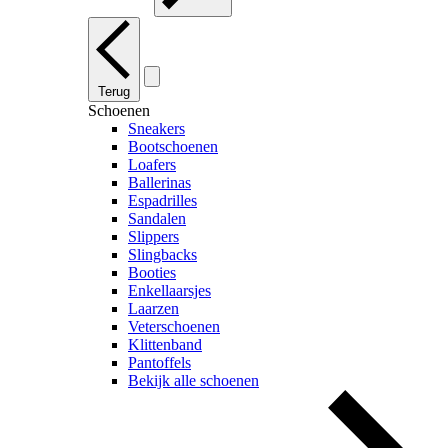
Terug
Schoenen
Sneakers
Bootschoenen
Loafers
Ballerinas
Espadrilles
Sandalen
Slippers
Slingbacks
Booties
Enkellaarsjes
Laarzen
Veterschoenen
Klittenband
Pantoffels
Bekijk alle schoenen