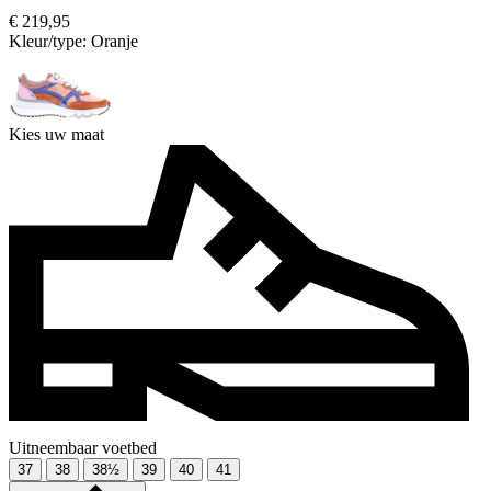
€ 219,95
Kleur/type:
Oranje
Kies uw maat
Uitneembaar voetbed
37
38
38½
39
40
41