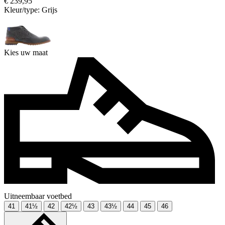
€ 239,95
Kleur/type:
Grijs
Kies uw maat
Uitneembaar voetbed
41
41½
42
42½
43
43½
44
45
46