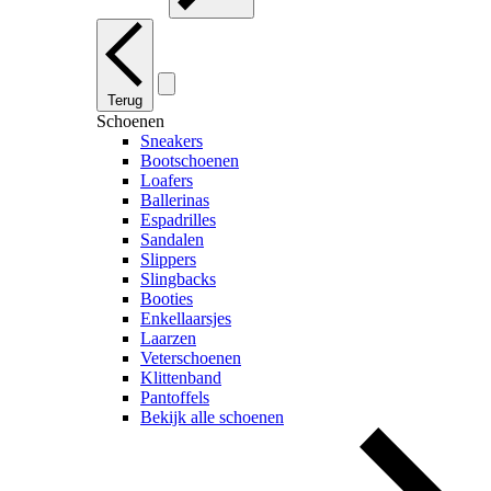
Terug
Schoenen
Sneakers
Bootschoenen
Loafers
Ballerinas
Espadrilles
Sandalen
Slippers
Slingbacks
Booties
Enkellaarsjes
Laarzen
Veterschoenen
Klittenband
Pantoffels
Bekijk alle schoenen