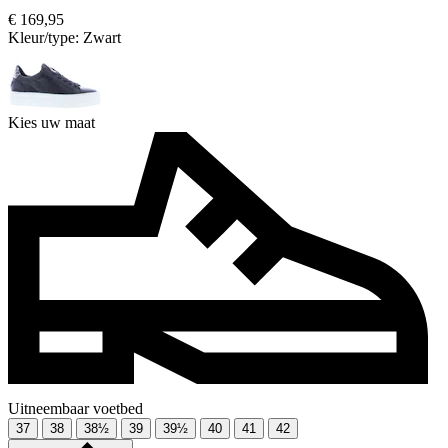
€ 169,95
Kleur/type:
Zwart
Kies uw maat
Uitneembaar voetbed
37
38
38½
39
39½
40
41
42