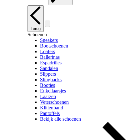
Terug
Schoenen
Sneakers
Bootschoenen
Loafers
Ballerinas
Espadrilles
Sandalen
Slippers
Slingbacks
Booties
Enkellaarsjes
Laarzen
Veterschoenen
Klittenband
Pantoffels
Bekijk alle schoenen