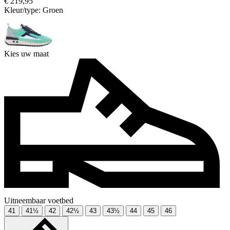
€ 219,95
Kleur/type:
Groen
Kies uw maat
Uitneembaar voetbed
41
41½
42
42½
43
43½
44
45
46