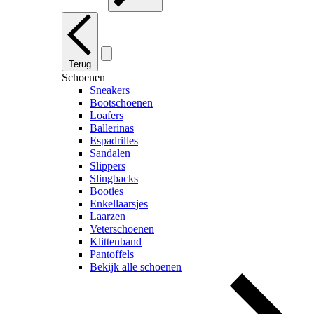
Terug
Schoenen
Sneakers
Bootschoenen
Loafers
Ballerinas
Espadrilles
Sandalen
Slippers
Slingbacks
Booties
Enkellaarsjes
Laarzen
Veterschoenen
Klittenband
Pantoffels
Bekijk alle schoenen