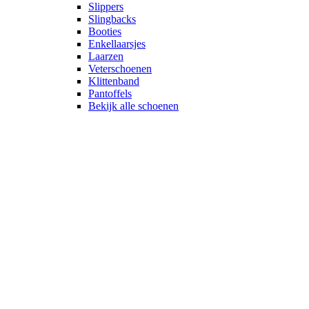
Slippers
Slingbacks
Booties
Enkellaarsjes
Laarzen
Veterschoenen
Klittenband
Pantoffels
Bekijk alle schoenen