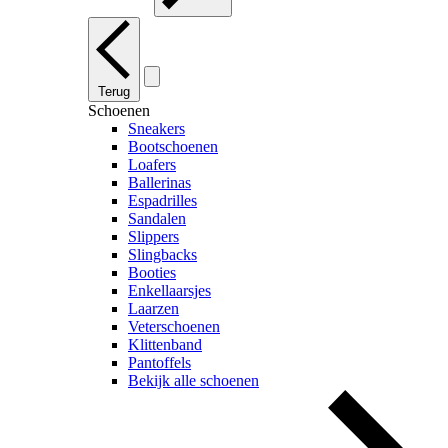
Terug
Schoenen
Sneakers
Bootschoenen
Loafers
Ballerinas
Espadrilles
Sandalen
Slippers
Slingbacks
Booties
Enkellaarsjes
Laarzen
Veterschoenen
Klittenband
Pantoffels
Bekijk alle schoenen