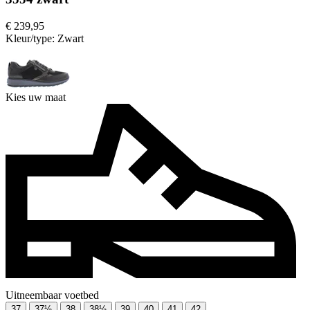
€ 239,95
Kleur/type:
Zwart
Kies uw maat
Uitneembaar voetbed
37
37½
38
38½
39
40
41
42