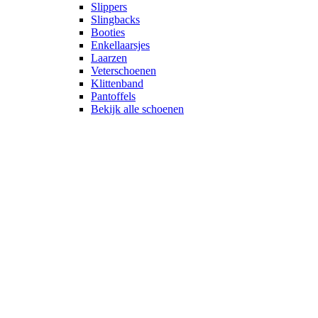
Slippers
Slingbacks
Booties
Enkellaarsjes
Laarzen
Veterschoenen
Klittenband
Pantoffels
Bekijk alle schoenen