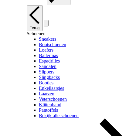
Terug
Schoenen
Sneakers
Bootschoenen
Loafers
Ballerinas
Espadrilles
Sandalen
Slippers
Slingbacks
Booties
Enkellaarsjes
Laarzen
Veterschoenen
Klittenband
Pantoffels
Bekijk alle schoenen