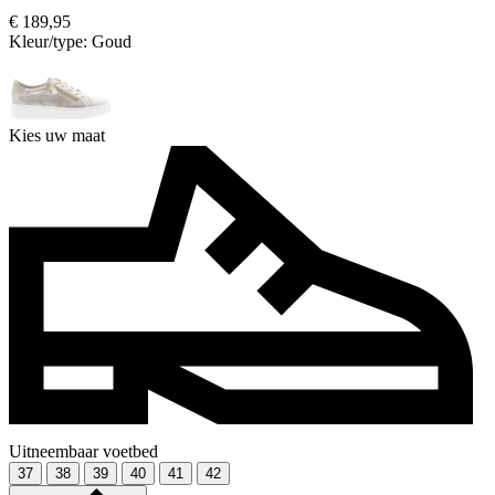
€ 189,95
Kleur/type:
Goud
Kies uw maat
Uitneembaar voetbed
37
38
39
40
41
42