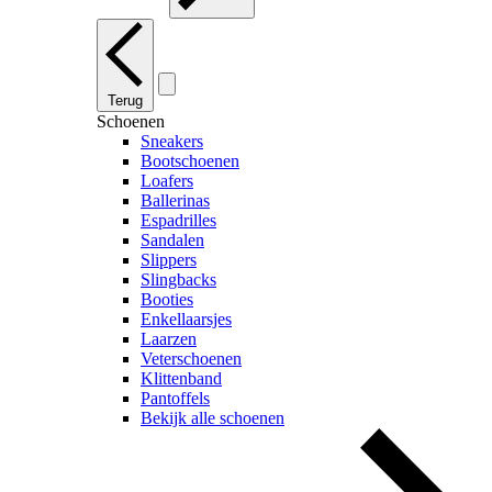
Terug
Schoenen
Sneakers
Bootschoenen
Loafers
Ballerinas
Espadrilles
Sandalen
Slippers
Slingbacks
Booties
Enkellaarsjes
Laarzen
Veterschoenen
Klittenband
Pantoffels
Bekijk alle schoenen