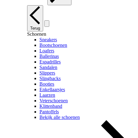
Terug
Schoenen
Sneakers
Bootschoenen
Loafers
Ballerinas
Espadrilles
Sandalen
Slippers
Slingbacks
Booties
Enkellaarsjes
Laarzen
Veterschoenen
Klittenband
Pantoffels
Bekijk alle schoenen