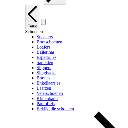
Terug
Schoenen
Sneakers
Bootschoenen
Loafers
Ballerinas
Espadrilles
Sandalen
Slippers
Slingbacks
Booties
Enkellaarsjes
Laarzen
Veterschoenen
Klittenband
Pantoffels
Bekijk alle schoenen