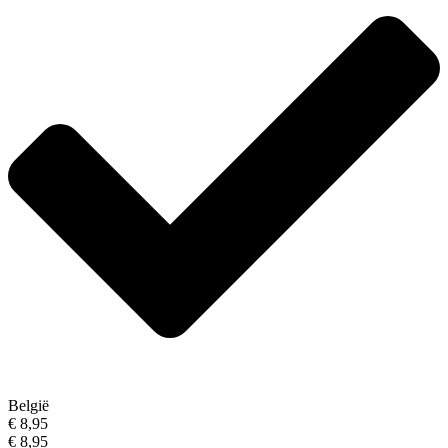
België
€ 8,95
€ 8,95