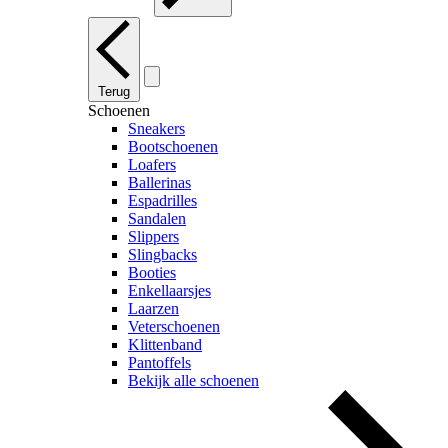
Terug
Schoenen
Sneakers
Bootschoenen
Loafers
Ballerinas
Espadrilles
Sandalen
Slippers
Slingbacks
Booties
Enkellaarsjes
Laarzen
Veterschoenen
Klittenband
Pantoffels
Bekijk alle schoenen