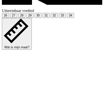
Uitneembaar voetbed
26
27
28
29
30
31
32
33
34
Wat is mijn maat?