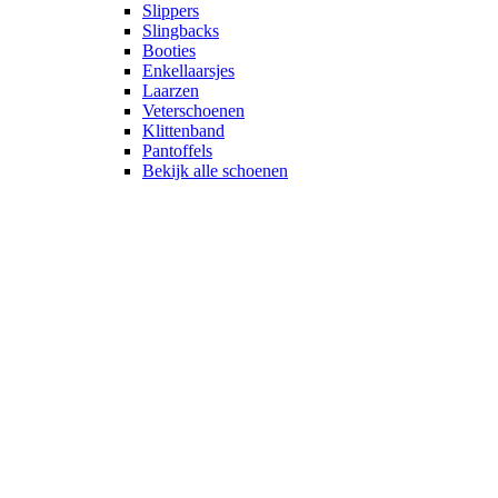
Slippers
Slingbacks
Booties
Enkellaarsjes
Laarzen
Veterschoenen
Klittenband
Pantoffels
Bekijk alle schoenen