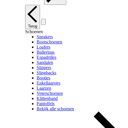
Terug
Schoenen
Sneakers
Bootschoenen
Loafers
Ballerinas
Espadrilles
Sandalen
Slippers
Slingbacks
Booties
Enkellaarsjes
Laarzen
Veterschoenen
Klittenband
Pantoffels
Bekijk alle schoenen