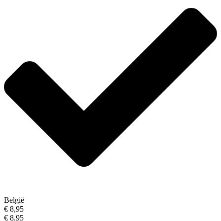
België
€ 8,95
€ 8,95