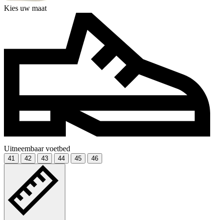
Kies uw maat
Uitneembaar voetbed
41
42
43
44
45
46