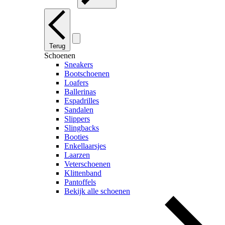
Terug
Schoenen
Sneakers
Bootschoenen
Loafers
Ballerinas
Espadrilles
Sandalen
Slippers
Slingbacks
Booties
Enkellaarsjes
Laarzen
Veterschoenen
Klittenband
Pantoffels
Bekijk alle schoenen