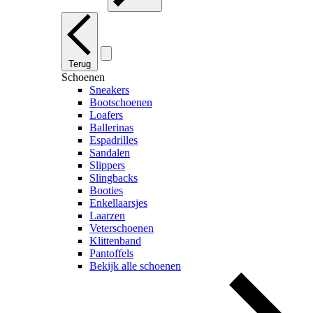
Terug
Schoenen
Sneakers
Bootschoenen
Loafers
Ballerinas
Espadrilles
Sandalen
Slippers
Slingbacks
Booties
Enkellaarsjes
Laarzen
Veterschoenen
Klittenband
Pantoffels
Bekijk alle schoenen