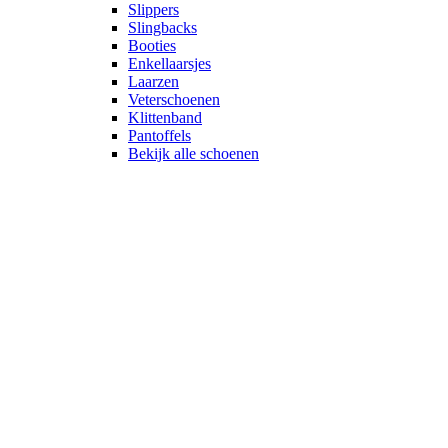
Slippers
Slingbacks
Booties
Enkellaarsjes
Laarzen
Veterschoenen
Klittenband
Pantoffels
Bekijk alle schoenen