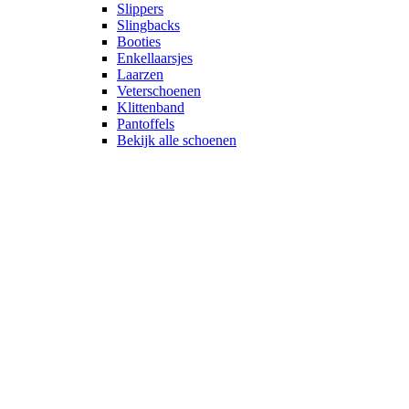
Slippers
Slingbacks
Booties
Enkellaarsjes
Laarzen
Veterschoenen
Klittenband
Pantoffels
Bekijk alle schoenen