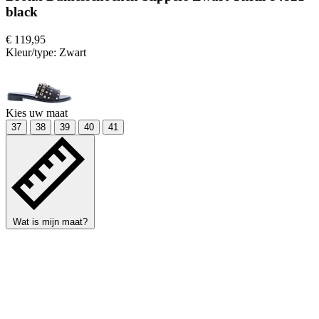
black
€ 119,95
Kleur/type:
Zwart
Kies uw maat
37
38
39
40
41
Wat is mijn maat?