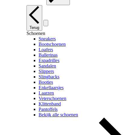
Terug
Schoenen
Sneakers
Bootschoenen
Loafers
Ballerinas
Espadrilles
Sandalen
Slippers
Slingbacks
Booties
Enkellaarsjes
Laarzen
Veterschoenen
Klittenband
Pantoffels
Bekijk alle schoenen