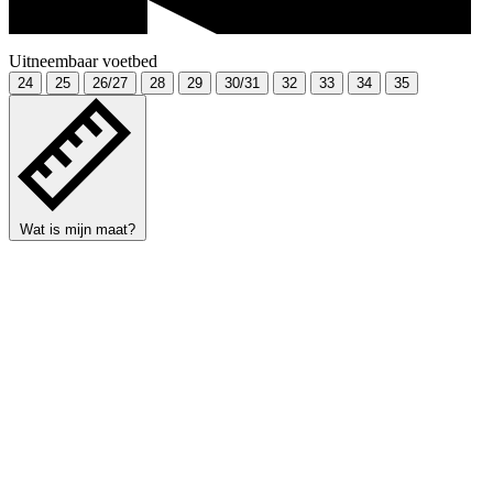
Uitneembaar voetbed
24
25
26/27
28
29
30/31
32
33
34
35
Wat is mijn maat?