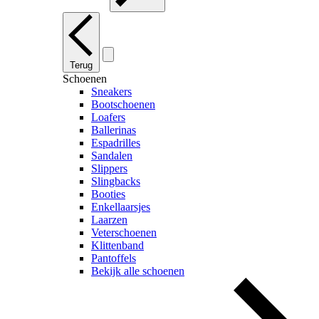
Terug
Schoenen
Sneakers
Bootschoenen
Loafers
Ballerinas
Espadrilles
Sandalen
Slippers
Slingbacks
Booties
Enkellaarsjes
Laarzen
Veterschoenen
Klittenband
Pantoffels
Bekijk alle schoenen