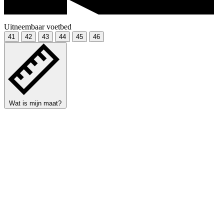
Uitneembaar voetbed
41
42
43
44
45
46
Wat is mijn maat?