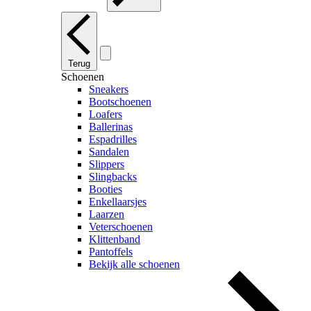
Terug
Schoenen
Sneakers
Bootschoenen
Loafers
Ballerinas
Espadrilles
Sandalen
Slippers
Slingbacks
Booties
Enkellaarsjes
Laarzen
Veterschoenen
Klittenband
Pantoffels
Bekijk alle schoenen