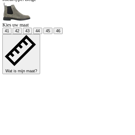
Kies uw maat
41
42
43
44
45
46
Wat is mijn maat?