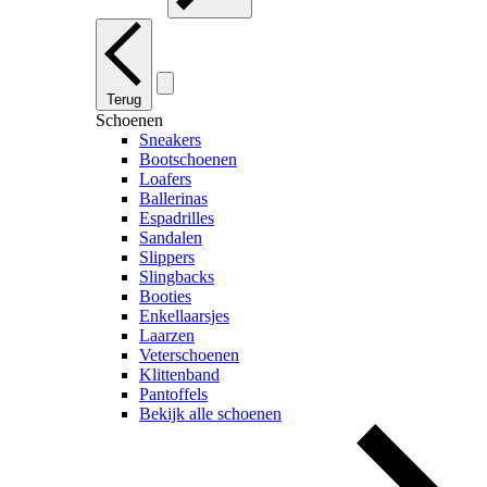
Terug
Schoenen
Sneakers
Bootschoenen
Loafers
Ballerinas
Espadrilles
Sandalen
Slippers
Slingbacks
Booties
Enkellaarsjes
Laarzen
Veterschoenen
Klittenband
Pantoffels
Bekijk alle schoenen