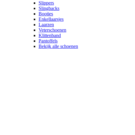
Slippers
Slingbacks
Booties
Enkellaarsjes
Laarzen
Veterschoenen
Klittenband
Pantoffels
Bekijk alle schoenen