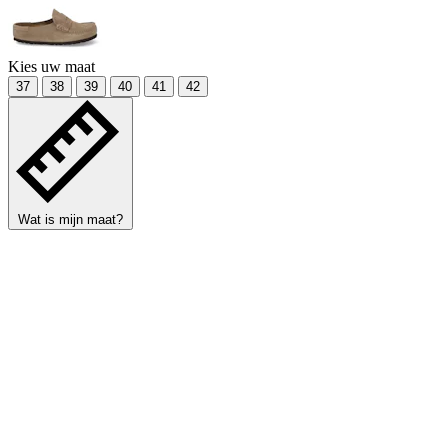
Kies uw maat
37
38
39
40
41
42
Wat is mijn maat?