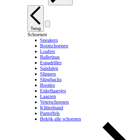
Terug
Schoenen
Sneakers
Bootschoenen
Loafers
Ballerinas
Espadrilles
Sandalen
Slippers
Slingbacks
Booties
Enkellaarsjes
Laarzen
Veterschoenen
Klittenband
Pantoffels
Bekijk alle schoenen