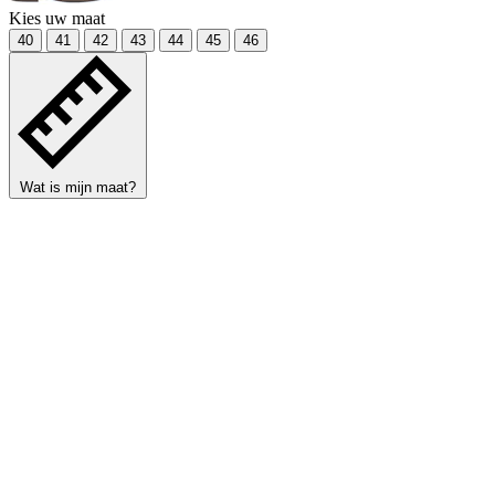
Kies uw maat
40
41
42
43
44
45
46
Wat is mijn maat?