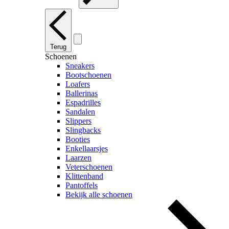
Terug
Schoenen
Sneakers
Bootschoenen
Loafers
Ballerinas
Espadrilles
Sandalen
Slippers
Slingbacks
Booties
Enkellaarsjes
Laarzen
Veterschoenen
Klittenband
Pantoffels
Bekijk alle schoenen