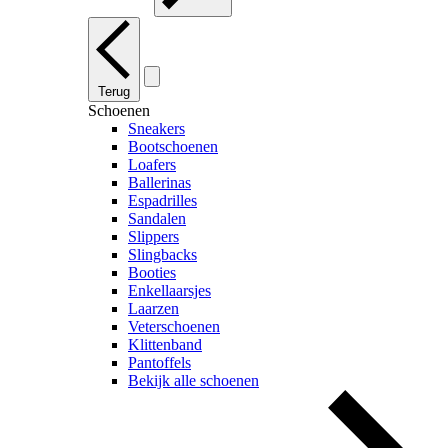
Terug
Schoenen
Sneakers
Bootschoenen
Loafers
Ballerinas
Espadrilles
Sandalen
Slippers
Slingbacks
Booties
Enkellaarsjes
Laarzen
Veterschoenen
Klittenband
Pantoffels
Bekijk alle schoenen