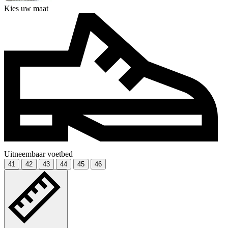
Kies uw maat
Uitneembaar voetbed
41
42
43
44
45
46