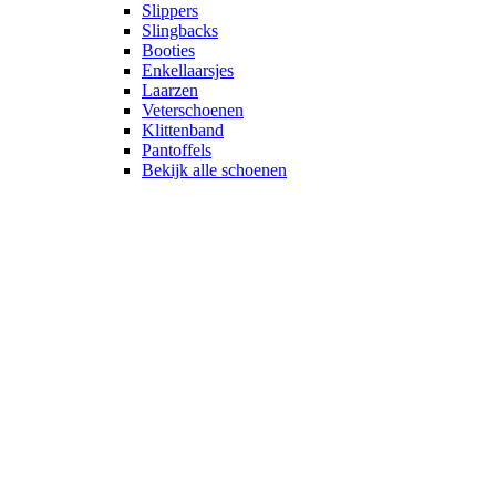
Slippers
Slingbacks
Booties
Enkellaarsjes
Laarzen
Veterschoenen
Klittenband
Pantoffels
Bekijk alle schoenen