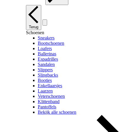
Terug
Schoenen
Sneakers
Bootschoenen
Loafers
Ballerinas
Espadrilles
Sandalen
Slippers
Slingbacks
Booties
Enkellaarsjes
Laarzen
Veterschoenen
Klittenband
Pantoffels
Bekijk alle schoenen