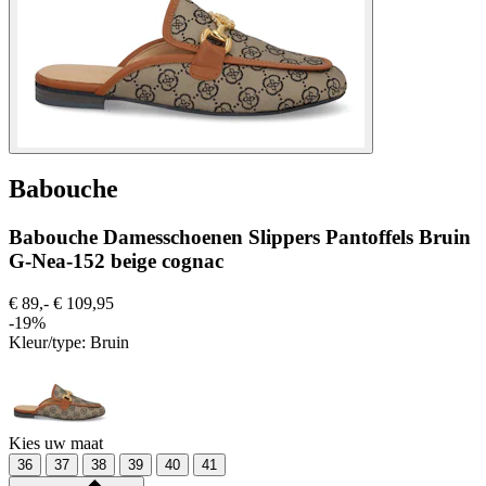
Babouche
Babouche Damesschoenen Slippers Pantoffels Bruin
G-Nea-152 beige cognac
€ 89,-
€ 109,95
-19%
Kleur/type:
Bruin
Kies uw maat
36
37
38
39
40
41