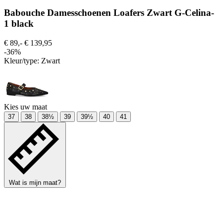
Babouche Damesschoenen Loafers Zwart G-Celina-
1 black
€ 89,-
€ 139,95
-36%
Kleur/type:
Zwart
Kies uw maat
37
38
38½
39
39½
40
41
Wat is mijn maat?