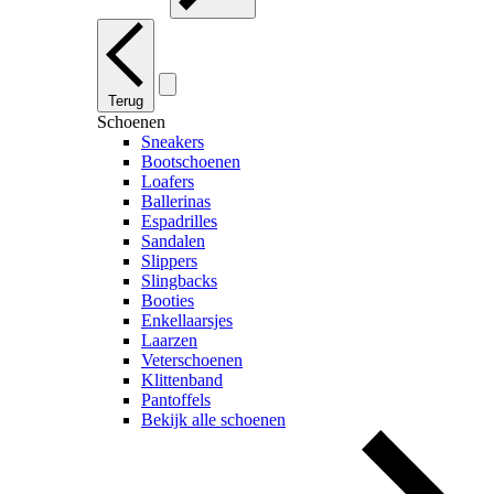
Terug
Schoenen
Sneakers
Bootschoenen
Loafers
Ballerinas
Espadrilles
Sandalen
Slippers
Slingbacks
Booties
Enkellaarsjes
Laarzen
Veterschoenen
Klittenband
Pantoffels
Bekijk alle schoenen