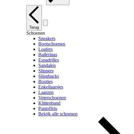
Terug
Schoenen
Sneakers
Bootschoenen
Loafers
Ballerinas
Espadrilles
Sandalen
Slippers
Slingbacks
Booties
Enkellaarsjes
Laarzen
Veterschoenen
Klittenband
Pantoffels
Bekijk alle schoenen