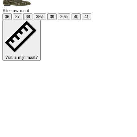
Kies uw maat
36
37
38
38½
39
39½
40
41
Wat is mijn maat?