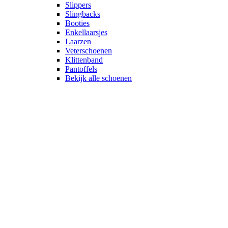
Slippers
Slingbacks
Booties
Enkellaarsjes
Laarzen
Veterschoenen
Klittenband
Pantoffels
Bekijk alle schoenen