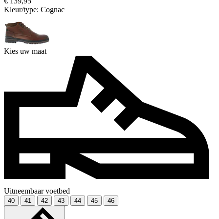
€ 139,95
Kleur/type:
Cognac
Kies uw maat
Uitneembaar voetbed
40
41
42
43
44
45
46