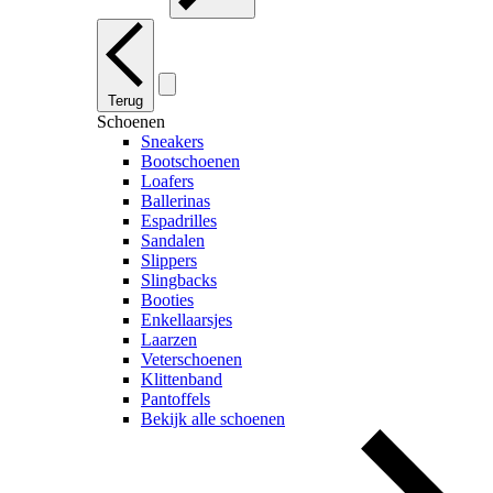
Terug
Schoenen
Sneakers
Bootschoenen
Loafers
Ballerinas
Espadrilles
Sandalen
Slippers
Slingbacks
Booties
Enkellaarsjes
Laarzen
Veterschoenen
Klittenband
Pantoffels
Bekijk alle schoenen