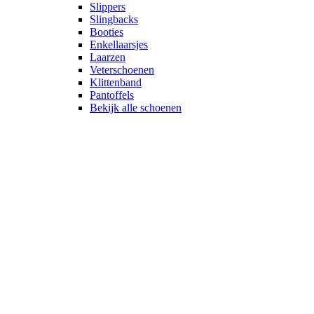
Slippers
Slingbacks
Booties
Enkellaarsjes
Laarzen
Veterschoenen
Klittenband
Pantoffels
Bekijk alle schoenen