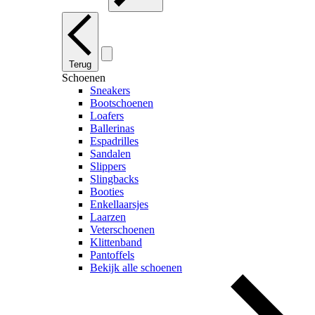
Terug
Schoenen
Sneakers
Bootschoenen
Loafers
Ballerinas
Espadrilles
Sandalen
Slippers
Slingbacks
Booties
Enkellaarsjes
Laarzen
Veterschoenen
Klittenband
Pantoffels
Bekijk alle schoenen