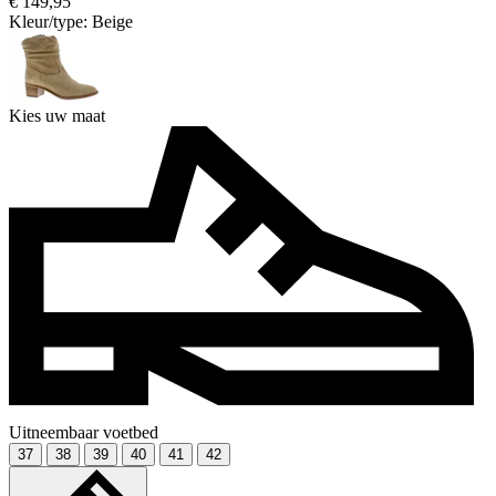
€ 149,95
Kleur/type:
Beige
Kies uw maat
Uitneembaar voetbed
37
38
39
40
41
42