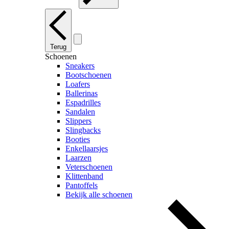
Terug
Schoenen
Sneakers
Bootschoenen
Loafers
Ballerinas
Espadrilles
Sandalen
Slippers
Slingbacks
Booties
Enkellaarsjes
Laarzen
Veterschoenen
Klittenband
Pantoffels
Bekijk alle schoenen