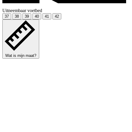
Uitneembaar voetbed
37
38
39
40
41
42
Wat is mijn maat?