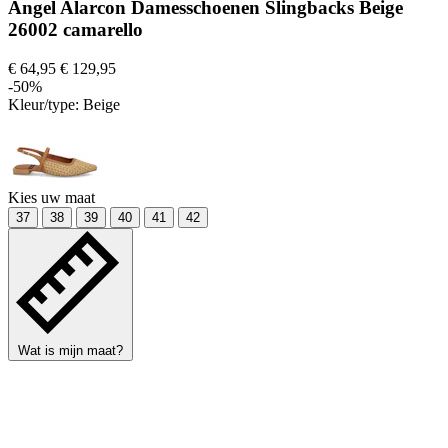
Angel Alarcon Damesschoenen Slingbacks Beige
26002 camarello
€ 64,95
€ 129,95
-50%
Kleur/type:
Beige
Kies uw maat
37
38
39
40
41
42
Wat is mijn maat?