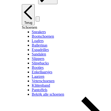
Terug
Schoenen
Sneakers
Bootschoenen
Loafers
Ballerinas
Espadrilles
Sandalen
Slippers
Slingbacks
Booties
Enkellaarsjes
Laarzen
Veterschoenen
Klittenband
Pantoffels
Bekijk alle schoenen