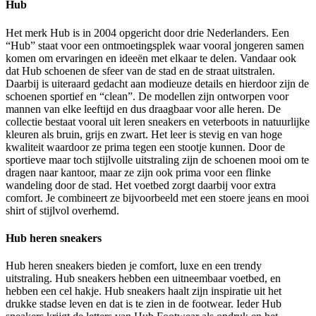
Hub
Het merk Hub is in 2004 opgericht door drie Nederlanders. Een
“Hub” staat voor een ontmoetingsplek waar vooral jongeren samen
komen om ervaringen en ideeën met elkaar te delen. Vandaar ook
dat Hub schoenen de sfeer van de stad en de straat uitstralen.
Daarbij is uiteraard gedacht aan modieuze details en hierdoor zijn de
schoenen sportief en “clean”. De modellen zijn ontworpen voor
mannen van elke leeftijd en dus draagbaar voor alle heren. De
collectie bestaat vooral uit leren sneakers en veterboots in natuurlijke
kleuren als bruin, grijs en zwart. Het leer is stevig en van hoge
kwaliteit waardoor ze prima tegen een stootje kunnen. Door de
sportieve maar toch stijlvolle uitstraling zijn de schoenen mooi om te
dragen naar kantoor, maar ze zijn ook prima voor een flinke
wandeling door de stad. Het voetbed zorgt daarbij voor extra
comfort. Je combineert ze bijvoorbeeld met een stoere jeans en mooi
shirt of stijlvol overhemd.
Hub heren sneakers
Hub heren sneakers bieden je comfort, luxe en een trendy
uitstraling. Hub sneakers hebben een uitneembaar voetbed, en
hebben een cel hakje. Hub sneakers haalt zijn inspiratie uit het
drukke stadse leven en dat is te zien in de footwear. Ieder Hub