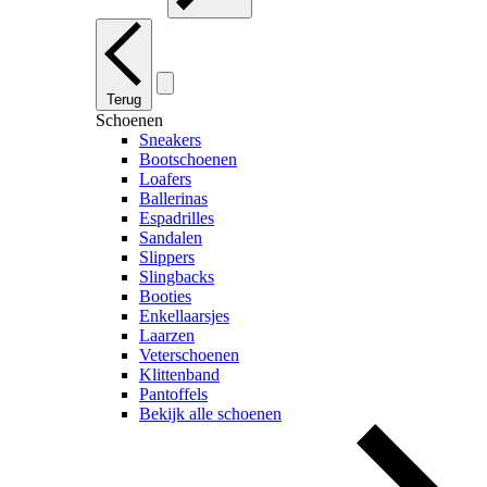
Terug
Schoenen
Sneakers
Bootschoenen
Loafers
Ballerinas
Espadrilles
Sandalen
Slippers
Slingbacks
Booties
Enkellaarsjes
Laarzen
Veterschoenen
Klittenband
Pantoffels
Bekijk alle schoenen