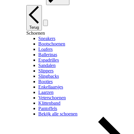
Terug
Schoenen
Sneakers
Bootschoenen
Loafers
Ballerinas
Espadrilles
Sandalen
Slippers
Slingbacks
Booties
Enkellaarsjes
Laarzen
Veterschoenen
Klittenband
Pantoffels
Bekijk alle schoenen