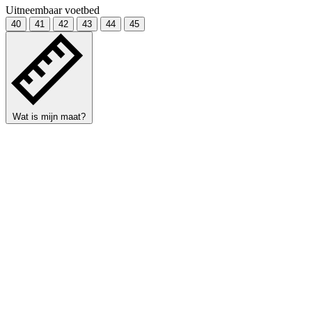
Uitneembaar voetbed
40
41
42
43
44
45
Wat is mijn maat?