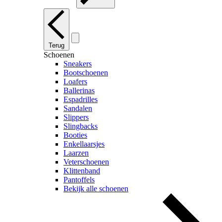
Terug
Schoenen
Sneakers
Bootschoenen
Loafers
Ballerinas
Espadrilles
Sandalen
Slippers
Slingbacks
Booties
Enkellaarsjes
Laarzen
Veterschoenen
Klittenband
Pantoffels
Bekijk alle schoenen