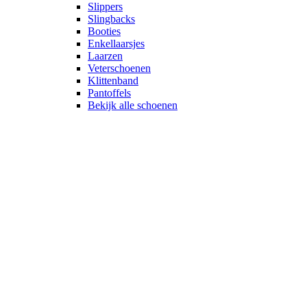
Slippers
Slingbacks
Booties
Enkellaarsjes
Laarzen
Veterschoenen
Klittenband
Pantoffels
Bekijk alle schoenen